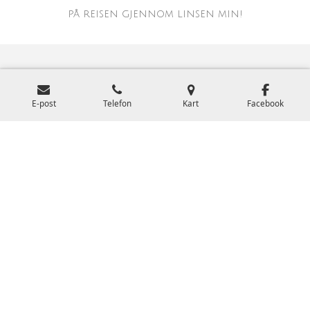
på reisen gjennom linsen min!
Oppdag Skjønnheten Med Furuly
Foto!
E-post
Telefon
Kart
Facebook
Ta kontakt i dag for å bestille fotografering og la
oss fange deres magiske øyeblikk sammen!
Kontakt meg
© 2024 - 2026 Furuly Foto
Levert av
Webador